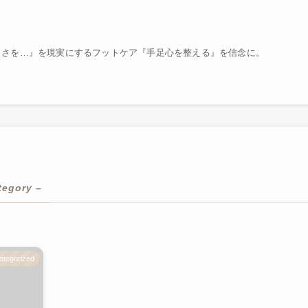
しさを…』を現実にするフットケア『手足心を整える』を信念に。
tegory –
ategorized