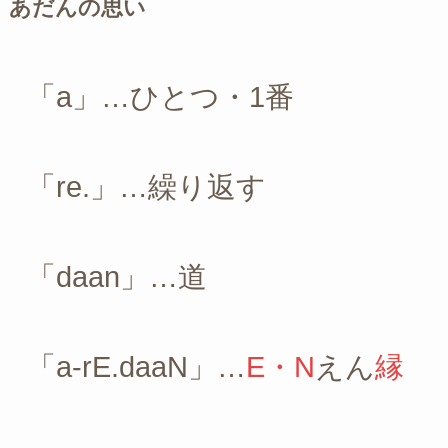
あだんの思い
「a」…ひとつ・1番
「re.」…繰り返す
「daan」…道
「a-rE.daaN」…
E・N
えん
縁