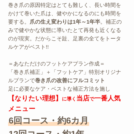
巻き爪の原因特定はとても難しく、長い時間を
かけて巻いた爪は、健やかになるのにも時間を
要する。
爪の生え変わりは1年～1年半
。補正の
みで健やかな状態に導いたとて再発も近くなる
のが現実。だからこそ趾、足裏の全てをトータ
ルケアがベスト!!
＝あなただけのフットケアプラン作成＝
「巻き爪補正」＋「フットケア」特別オリジナ
ルプランで
巻き爪の改善にフルコミット
足に必要なケア・ベストな補正方法を施し
【なりたい理想】
当店
一番人気
に導く
で
メニュー
6回コース・約6カ月